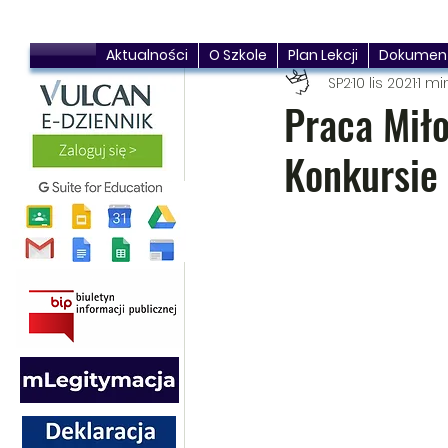
Aktualności
O Szkole
Plan Lekcji
Dokumen
SP2
10 lis 2021
1 mi
Praca Mił
Konkursie