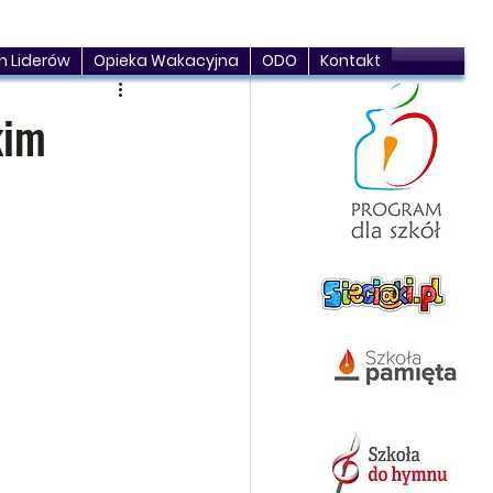
h Liderów
Opieka Wakacyjna
ODO
Kontakt
kim