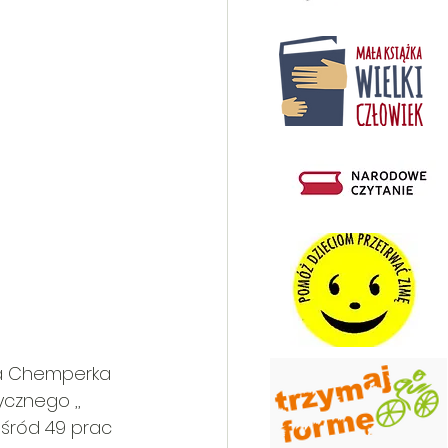
za Chemperka 
cznego ,, 
ośród 49 prac 