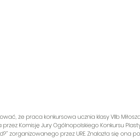
ować, że praca konkursowa ucznia klasy VIIb Miłos
 przez Komisję Jury Ogólnopolskiego Konkursu Plasty
ąd?" zorganizowanego przez URE. Znalazła się ona p