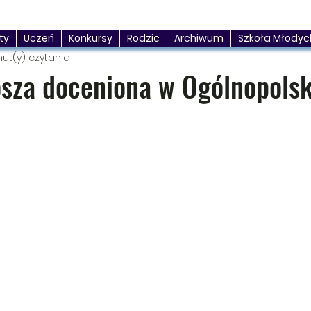
ty
Uczeń
Konkursy
Rodzic
Archiwum
Szkoła Młodyc
nut(y) czytania
osza doceniona w Ogólnopols