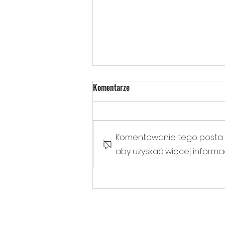
Komentarze
Komentowanie tego posta nie
aby uzyskać więcej informacj
Warsztaty poruszające temat
Hejtu wśród dzieci i młodzieży