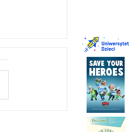
in praktyczny na kartę
rową