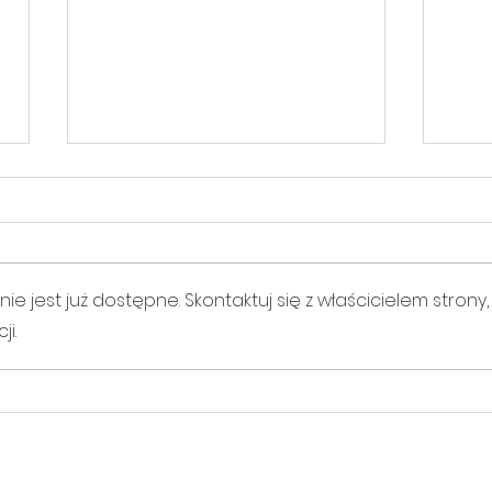
 jest już dostępne. Skontaktuj się z właścicielem strony,
i.
V Gminny Turniej Szachowy o
Egzam
Puchar Burmistrza Bełżyc
rowe