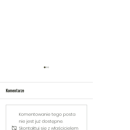
Komentarze
V Gminny Turniej Szachowy o
Egzamin praktyczny
Komentowanie tego posta
Puchar Burmistrza Bełżyc
rowerową
nie jest już dostępne.
Skontaktuj się z właścicielem