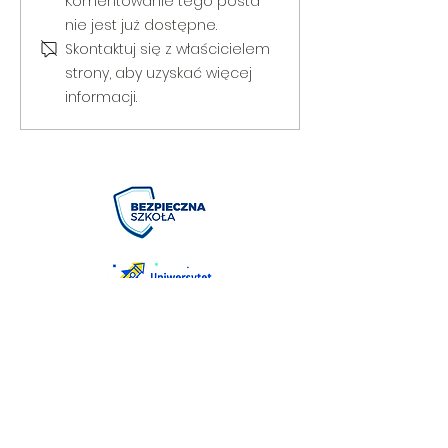
V Gminny Turniej Szachowy o
Egzamin praktyczny
Komentowanie tego posta
Puchar Burmistrza Bełżyc
rowerową
nie jest już dostępne.
Skontaktuj się z właścicielem
strony, aby uzyskać więcej
informacji.