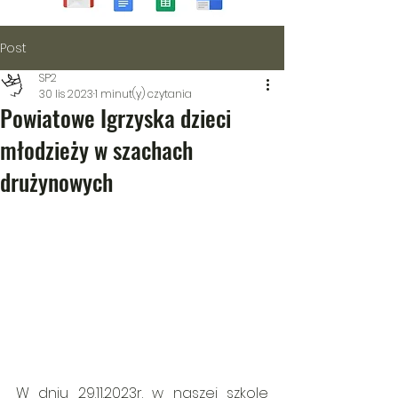
Post
SP2
30 lis 2023
1 minut(y) czytania
Powiatowe Igrzyska dzieci
młodzieży w szachach
drużynowych
W dniu 29.11.2023r. w naszej szkole 