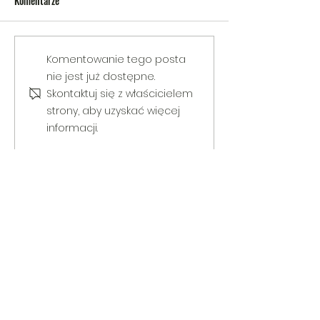
Komentarze
V Gminny Turniej Szachowy o
Egzamin praktyczny
Komentowanie tego posta
Puchar Burmistrza Bełżyc
rowerową
nie jest już dostępne.
Skontaktuj się z właścicielem
strony, aby uzyskać więcej
informacji.