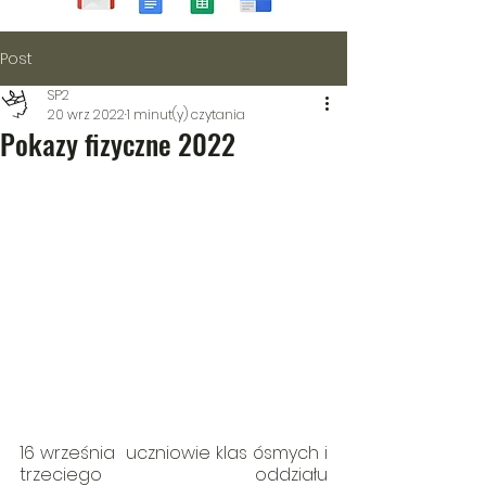
Post
SP2
20 wrz 2022
1 minut(y) czytania
Pokazy fizyczne 2022
16 września  uczniowie klas ósmych i 
trzeciego oddziału 