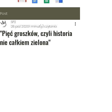
Post
SP2
28 paź 2020
1 minut(y) czytania
"Pięć groszków, czyli historia
nie całkiem zielona"