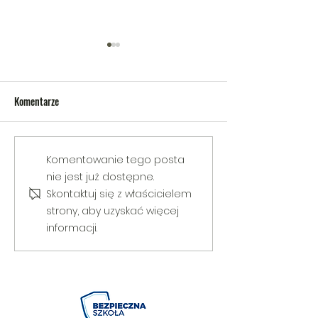
Komentarze
V Gminny Turniej Szachowy o
Egzamin praktyczny
Komentowanie tego posta
Puchar Burmistrza Bełżyc
rowerową
nie jest już dostępne.
Skontaktuj się z właścicielem
strony, aby uzyskać więcej
informacji.