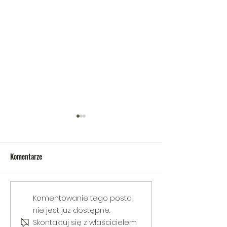
Komentarze
V Gminny Turniej Szachowy o
Egzamin praktyczny
Komentowanie tego posta
Puchar Burmistrza Bełżyc
rowerową
nie jest już dostępne.
Skontaktuj się z właścicielem