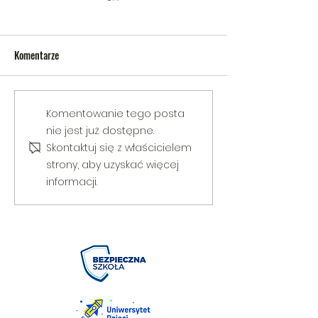
Komentarze
V Gminny Turniej Szachowy o
Egzamin praktyczny
Komentowanie tego posta
Puchar Burmistrza Bełżyc
rowerową
nie jest już dostępne.
Skontaktuj się z właścicielem
strony, aby uzyskać więcej
informacji.