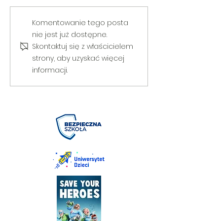
V Gminny Turniej Szachowy o
Egzamin praktyczny
Komentowanie tego posta
Puchar Burmistrza Bełżyc
rowerową
nie jest już dostępne.
Skontaktuj się z właścicielem
strony, aby uzyskać więcej
informacji.