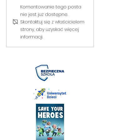
V Gminny Turniej Szachowy o
Egzamin praktyczny
Komentowanie tego posta
Puchar Burmistrza Bełżyc
rowerową
nie jest już dostępne.
Skontaktuj się z właścicielem
strony, aby uzyskać więcej
informacji.