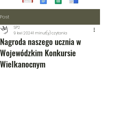
Post
SP2
9 kwi 2024
1 minut(y) czytania
Nagroda naszego ucznia w
Wojewódzkim Konkursie
Wielkanocnym