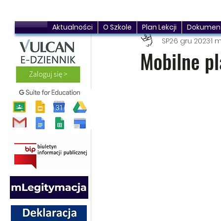
Aktualności
O Szkole
Plan Lekcji
Dokumen
SP2
6 gru 2023
1 m
Mobilne p