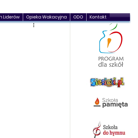
h Liderów
Opieka Wakacyjna
ODO
Kontakt