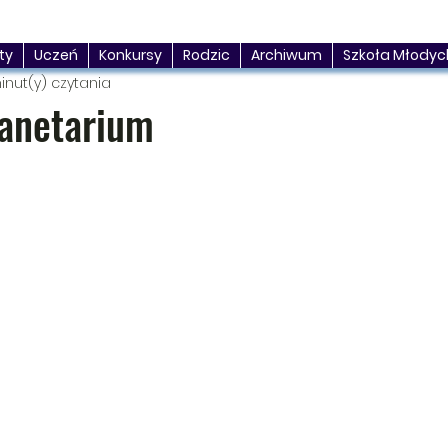
ty
Uczeń
Konkursy
Rodzic
Archiwum
Szkoła Młodyc
inut(y) czytania
lanetarium