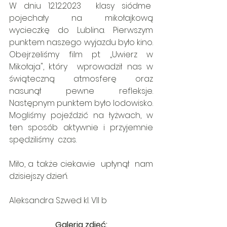
W dniu 12.12.2023  klasy siódme  
pojechały na mikołajkową 
wycieczkę do Lublina. Pierwszym 
punktem naszego wyjazdu było kino. 
Obejrzeliśmy film pt ,,Uwierz w 
Mikołaja", który  wprowadził nas w 
świąteczną atmosferę oraz 
nasunął pewne refleksje. 
Następnym punktem było lodowisko. 
Mogliśmy pojeździć na łyżwach, w 
ten sposób aktywnie i przyjemnie 
spędziliśmy  czas.
Miło, a także ciekawie  upłynął  nam 
dzisiejszy dzień.
Aleksandra Szwed kl. VII b
Galeria zdjęć: