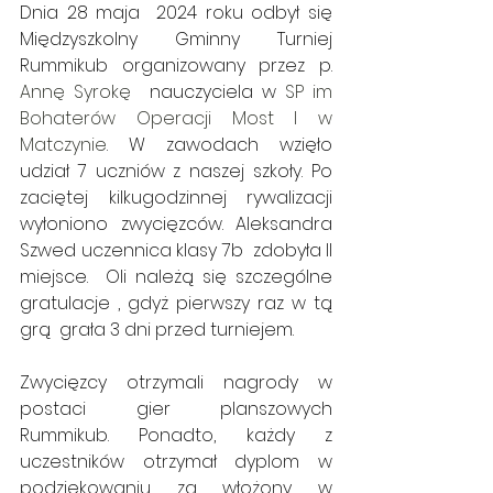
Dnia 28 maja  2024 roku odbył się 
Międzyszkolny Gminny Turniej 
Rummikub organizowany przez p. 
Annę Syrokę  
nauczyciela w 
SP im 
Bohaterów Operacji Most I w 
Matczynie
. W zawodach wzięło 
udział 7 uczniów z naszej szkoły. Po 
zaciętej kilkugodzinnej rywalizacji 
wyłoniono zwycięzców. Aleksandra 
Szwed uczennica klasy 7b  zdobyła II 
miejsce.  Oli należą się szczególne 
gratulacje , gdyż pierwszy raz w tą 
grą  grała 3 dni przed turniejem.
Zwycięzcy otrzymali nagrody w 
postaci gier planszowych 
Rummikub. Ponadto, każdy z 
uczestników otrzymał dyplom w 
podziękowaniu za włożony w 