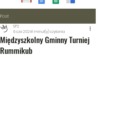
Post
SP2
6 cze 2024
1 minut(y) czytania
Międzyszkolny Gminny Turniej
Rummikub