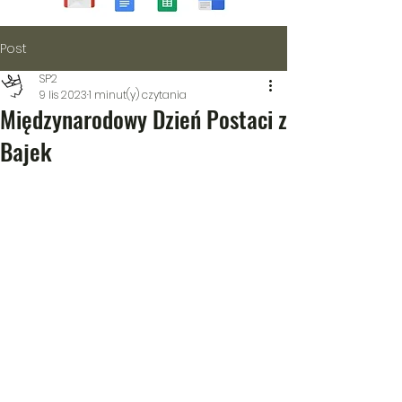
Post
SP2
9 lis 2023
1 minut(y) czytania
Międzynarodowy Dzień Postaci z
Bajek