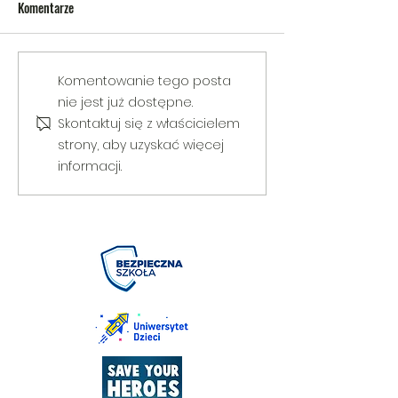
Komentarze
V Gminny Turniej Szachowy o
Egzamin praktyczny
Komentowanie tego posta
Puchar Burmistrza Bełżyc
rowerową
nie jest już dostępne.
Skontaktuj się z właścicielem
strony, aby uzyskać więcej
informacji.