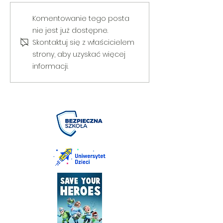
V Gminny Turniej Szachowy o
Egzamin praktyczny
Komentowanie tego posta
Puchar Burmistrza Bełżyc
rowerową
nie jest już dostępne.
Skontaktuj się z właścicielem
strony, aby uzyskać więcej
informacji.