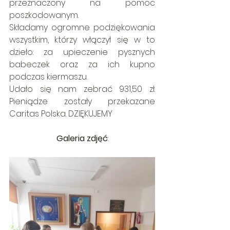
przeznaczony na pomoc 
poszkodowanym.
Składamy ogromne podziękowania 
wszystkim, którzy włączył się w to 
dzieło: za upieczenie pysznych 
babeczek oraz za ich kupno 
podczas kiermaszu. 
Udało się nam zebrać 931,50 zł. 
Pieniądze zostały przekazane 
Caritas Polska. DZIĘKUJEMY
Galeria zdjęć
: