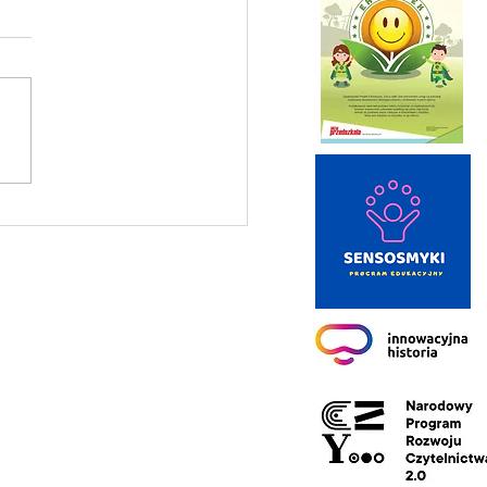
in praktyczny na kartę
rową