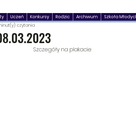
ty
Uczeń
Konkursy
Rodzic
Archiwum
Szkoła Młodyc
minut(y) czytania
08.03.2023
Szczegóły na plakacie: