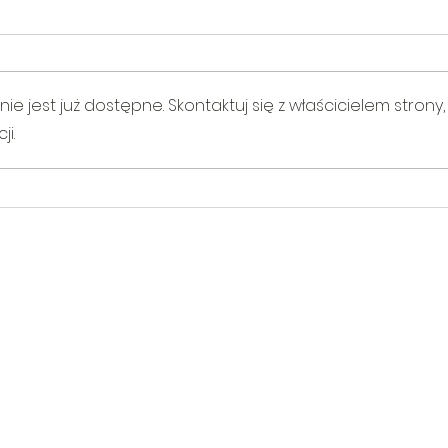
 jest już dostępne. Skontaktuj się z właścicielem strony,
i.
V Gminny Turniej Szachowy o
Egzam
Puchar Burmistrza Bełżyc
rowe