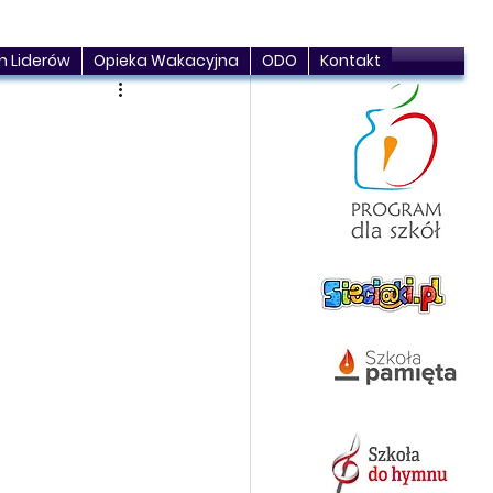
h Liderów
Opieka Wakacyjna
ODO
Kontakt