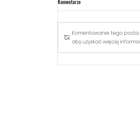
Komentarze
Komentowanie tego posta nie
aby uzyskać więcej informacj
Warsztaty poruszające temat
Hejtu wśród dzieci i młodzieży