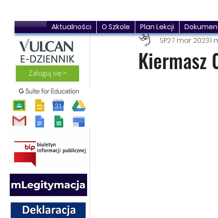
Aktualności
O Szkole
Plan Lekcji
Dokumen
SP2
7 mar 2023
1 
Kiermasz 