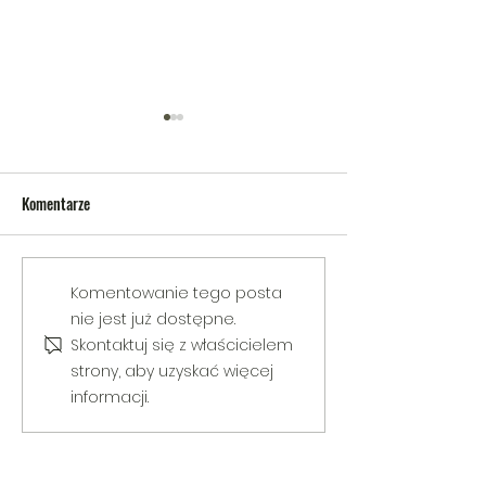
Komentarze
V Gminny Turniej Szachowy o
Egzamin praktyczny
Komentowanie tego posta
Puchar Burmistrza Bełżyc
rowerową
nie jest już dostępne.
Skontaktuj się z właścicielem
strony, aby uzyskać więcej
informacji.