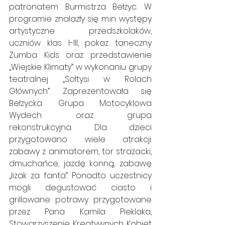
patronatem Burmistrza Bełżyc. W 
programie znalazły się 
m.in
. występy 
artystyczne przedszkolaków, 
uczniów klas I-III, pokaz taneczny 
Zumba Kids oraz przedstawienie 
„Wiejskie Klimaty” w wykonaniu grupy 
teatralnej „Sołtysi w Rolach 
Głównych”. Zaprezentowała się 
Bełżycka Grupa Motocyklowa 
Wydech oraz grupa 
rekonstrukcyjna. Dla dzieci 
przygotowano wiele atrakcji: 
zabawy z animatorem, tor strażacki, 
dmuchańce, jazdę konną, zabawę 
„lizak za fanta”. Ponadto uczestnicy 
mogli degustować ciasto i 
grillowane potrawy przygotowane 
przez Pana Kamila Pieklaka, 
Stowarzyszenie Kreatywnych Kobiet 