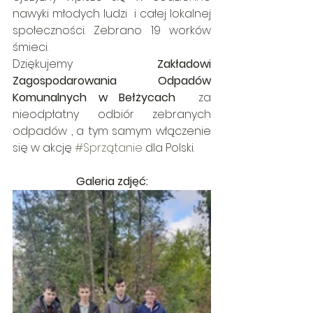
nawyki młodych ludzi  i całej lokalnej 
społeczności. Zebrano 19 worków 
śmieci.
Dziękujemy 
Zakładowi 
Zagospodarowania Odpadów 
Komunalnych w Bełżycach 
 za 
nieodpłatny odbiór zebranych 
odpadów , a tym samym włączenie 
się w akcję 
#Sprzątanie
 dla Polski.
Galeria zdjęć: