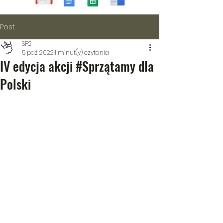
Post
SP2
5 paź 2022
1 minut(y) czytania
IV edycja akcji #Sprzątamy dla
Polski