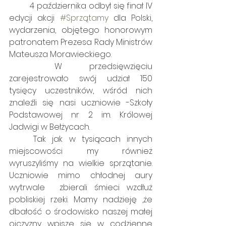
 	4 października odbył się finał IV 
edycji akcji 
#Sprzątamy
 dla Polski,  
wydarzenia, objętego honorowym 
patronatem Prezesa Rady Ministrów 
Mateusza Morawieckiego.
	W przedsięwzięciu 
zarejestrowało swój udział 150 
tysięcy uczestników, wśród nich 
znaleźli się nasi uczniowie -Szkoły 
Podstawowej nr 2 im. Królowej 
Jadwigi w Bełżycach.
	Tak jak w tysiącach innych 
miejscowości my również 
wyruszyliśmy na wielkie sprzątanie. 
Uczniowie mimo chłodnej aury 
wytrwale  zbierali śmieci wzdłuż 
pobliskiej rzeki. Mamy nadzieję ,że 
dbałość o środowisko naszej małej 
ojczyzny wpisze się w codzienne 