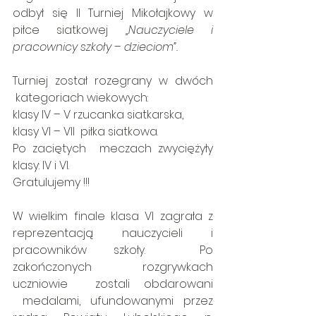
odbył się II Turniej Mikołajkowy w 
piłce siatkowej 
„Nauczyciele i 
pracownicy szkoły – dzieciom”.
Turniej został rozegrany w dwóch 
 kategoriach wiekowych:
klasy IV – V rzucanka siatkarska,
klasy VI – VII  piłka siatkowa.
Po zaciętych  meczach zwyciężyły 
klasy: IV i VI.                          
Gratulujemy !!!
W wielkim finale klasa VI zagrała z 
reprezentacją nauczycieli i 
pracowników szkoły.  Po 
zakończonych rozgrywkach 
uczniowie  zostali obdarowani 
 medalami, ufundowanymi przez 