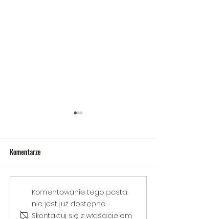
Komentarze
V Gminny Turniej Szachowy o
Egzamin praktyczny
Komentowanie tego posta
Puchar Burmistrza Bełżyc
rowerową
nie jest już dostępne.
Skontaktuj się z właścicielem