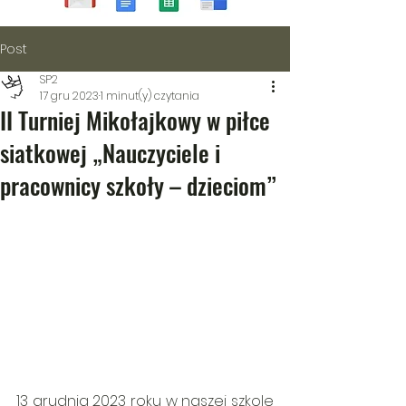
Post
SP2
17 gru 2023
1 minut(y) czytania
II Turniej Mikołajkowy w piłce
siatkowej „Nauczyciele i
pracownicy szkoły – dzieciom”
13 grudnia 2023 roku w naszej szkole 