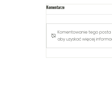
Komentarze
Komentowanie tego posta nie
aby uzyskać więcej informacj
Warsztaty poruszające temat
Hejtu wśród dzieci i młodzieży