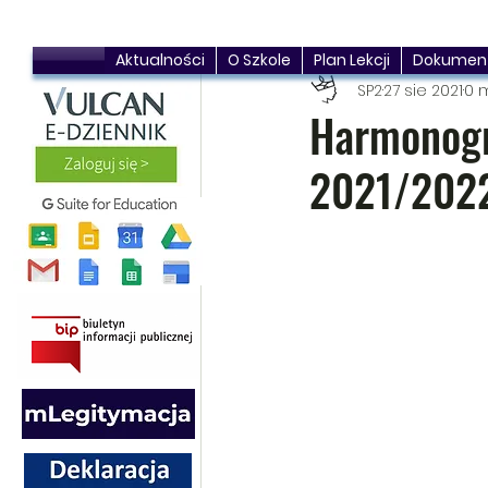
Aktualności
O Szkole
Plan Lekcji
Dokumen
SP2
27 sie 2021
0 m
Harmonogr
2021/202