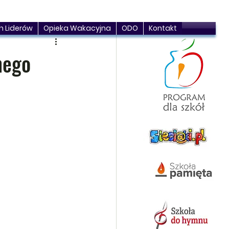
h Liderów
Opieka Wakacyjna
ODO
Kontakt
nego