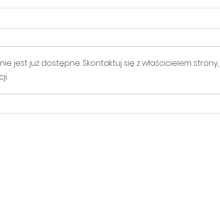
 jest już dostępne. Skontaktuj się z właścicielem strony,
i.
V Gminny Turniej Szachowy o
Egzam
Puchar Burmistrza Bełżyc
rowe