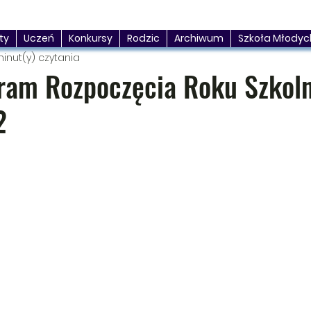
ty
Uczeń
Konkursy
Rodzic
Archiwum
Szkoła Młodyc
inut(y) czytania
am Rozpoczęcia Roku Szkol
2