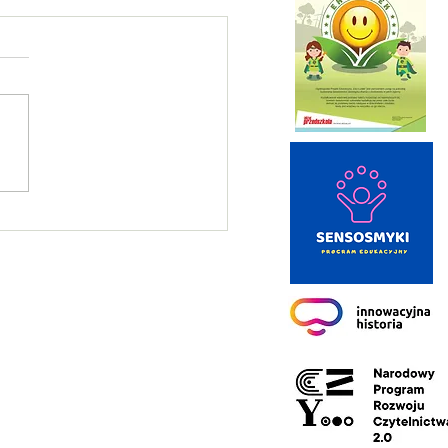
in praktyczny na kartę
rową