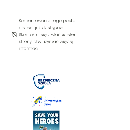
V Gminny Turniej Szachowy o
Egzamin praktyczny
Komentowanie tego posta
Puchar Burmistrza Bełżyc
rowerową
nie jest już dostępne.
Skontaktuj się z właścicielem
strony, aby uzyskać więcej
informacji.