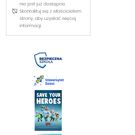
Puchar Burmistrza Bełżyc
rowerową
nie jest już dostępne.
Skontaktuj się z właścicielem
strony, aby uzyskać więcej
informacji.