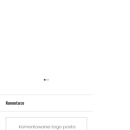
Komentarze
V Gminny Turniej Szachowy o
Egzamin praktyczny
Komentowanie tego posta