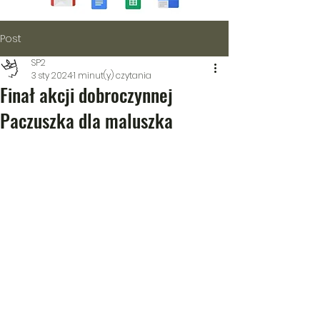
Post
SP2
3 sty 2024
1 minut(y) czytania
Finał akcji dobroczynnej
Paczuszka dla maluszka