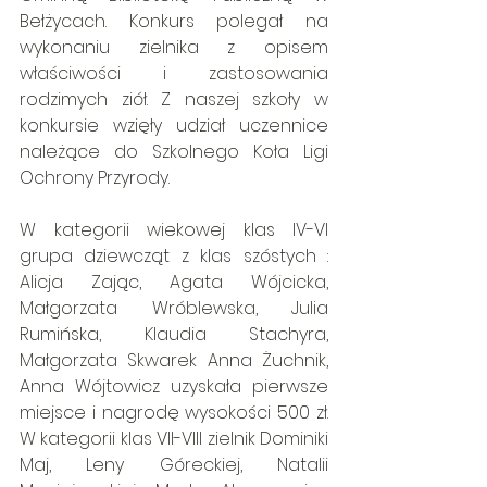
Bełżycach. Konkurs polegał na 
wykonaniu zielnika z opisem 
właściwości i zastosowania 
rodzimych ziół. Z naszej szkoły w 
konkursie wzięły udział uczennice 
należące do Szkolnego Koła Ligi 
Ochrony Przyrody.
W kategorii wiekowej klas IV-VI 
grupa dziewcząt z klas szóstych : 
Alicja Zając, Agata Wójcicka, 
Małgorzata Wróblewska, Julia 
Rumińska, Klaudia Stachyra, 
Małgorzata Skwarek Anna Żuchnik, 
Anna Wójtowicz uzyskała pierwsze 
miejsce i nagrodę wysokości 500 zł. 
W kategorii klas VII-VIII zielnik Dominiki 
Maj, Leny Góreckiej, Natalii 