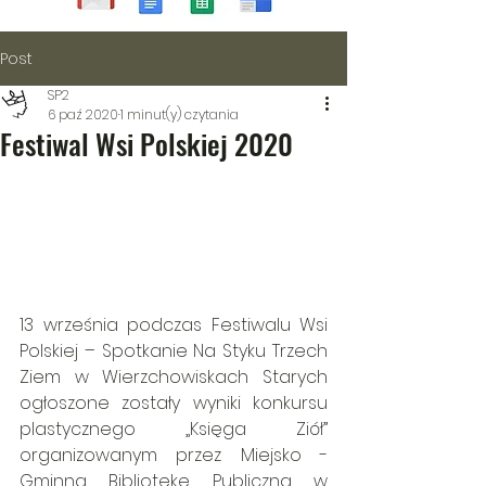
Post
SP2
6 paź 2020
1 minut(y) czytania
Festiwal Wsi Polskiej 2020
13 września podczas Festiwalu Wsi 
Polskiej – Spotkanie Na Styku Trzech 
Ziem w Wierzchowiskach Starych 
ogłoszone zostały wyniki konkursu 
plastycznego „Księga Ziół” 
organizowanym przez Miejsko - 
Gminną Bibliotekę Publiczną w 