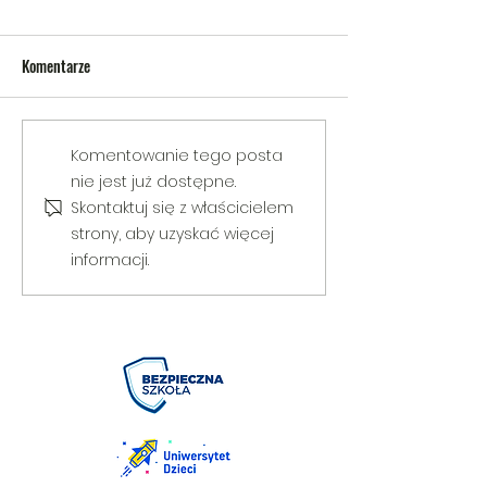
Komentarze
V Gminny Turniej Szachowy o
Egzamin praktyczny
Komentowanie tego posta
Puchar Burmistrza Bełżyc
rowerową
nie jest już dostępne.
Skontaktuj się z właścicielem
strony, aby uzyskać więcej
informacji.