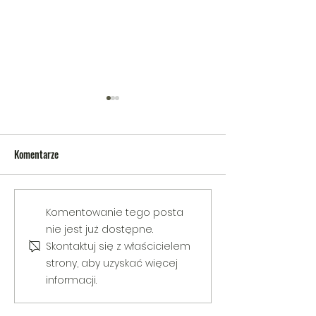
Komentarze
V Gminny Turniej Szachowy o
Egzamin praktyczny
Komentowanie tego posta
Puchar Burmistrza Bełżyc
rowerową
nie jest już dostępne.
Skontaktuj się z właścicielem
strony, aby uzyskać więcej
informacji.