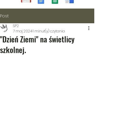
Post
SP2
7 maj 2024
1 minut(y) czytania
"Dzień Ziemi" na świetlicy
szkolnej.