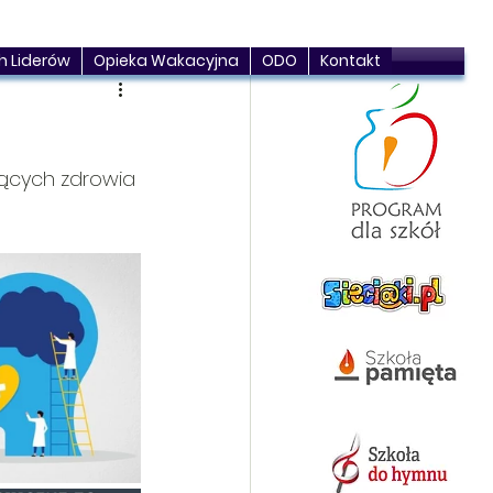
h Liderów
Opieka Wakacyjna
ODO
Kontakt
ących zdrowia 