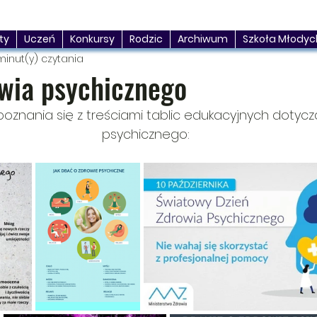
ty
Uczeń
Konkursy
Rodzic
Archiwum
Szkoła Młodyc
minut(y) czytania
owia psychicznego
znania się z treściami tablic edukacyjnych dotycz
psychicznego: