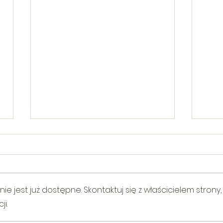
 jest już dostępne. Skontaktuj się z właścicielem strony,
i.
V Gminny Turniej Szachowy o
Egzam