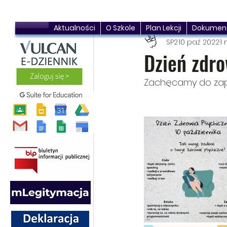
Aktualności
O Szkole
Plan Lekcji
Dokumen
SP2
10 paź 2022
1 
Dzień zdr
Zachęcamy do zapo