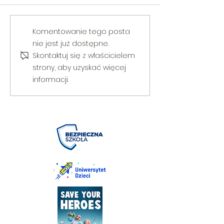
V Gminny Turniej Szachowy o
Egzamin praktyczny
Komentowanie tego posta
Puchar Burmistrza Bełżyc
rowerową
nie jest już dostępne.
Skontaktuj się z właścicielem
strony, aby uzyskać więcej
informacji.