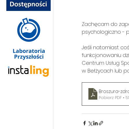
Zachęcam do zapoz
psychologiczno - p
Jeśli natomiast c
funkcjonowaniu dz
Centrum Usług Spo
w Bełżycach lub p
Broszura-zdr
Pobierz PDF • 5