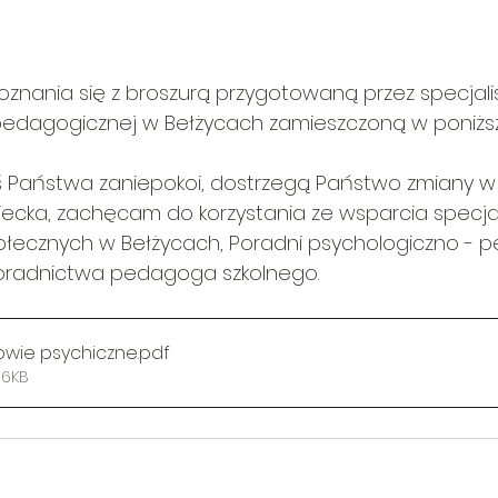
nania się z broszurą przygotowaną przez specjali
edagogicznej w Bełżycach zamieszczoną w poniższej
oś Państwa zaniepokoi, dostrzegą Państwo zmiany w
iecka, zachęcam do korzystania ze wsparcia specja
łecznych w Bełżycach, Poradni psychologiczno - p
oradnictwa pedagoga szkolnego. 
owie psychiczne
.pdf
16KB