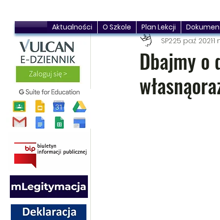
Aktualności
O Szkole
Plan Lekcji
Dokumen
SP2
25 paź 2021
1 
Dbajmy o 
własnąoraz