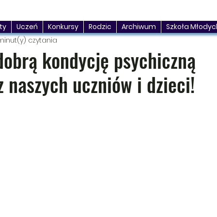
ty
Uczeń
Konkursy
Rodzic
Archiwum
Szkoła Młodyc
minut(y) czytania
dobrą kondycję psychiczną
 naszych uczniów i dzieci!