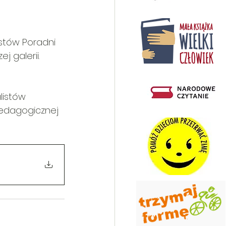
stów Poradni 
 galerii. 
 
listów 
edagogicznej 