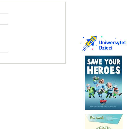
in praktyczny na kartę
rową