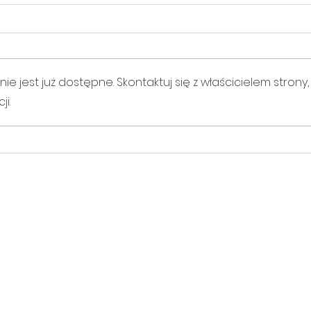
 jest już dostępne. Skontaktuj się z właścicielem strony,
i.
V Gminny Turniej Szachowy o
Egzam
Puchar Burmistrza Bełżyc
rowe