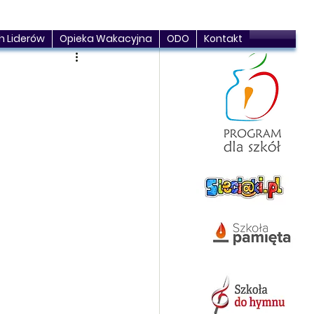
h Liderów
Opieka Wakacyjna
ODO
Kontakt