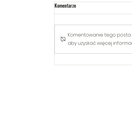
Komentarze
Komentowanie tego posta nie
aby uzyskać więcej informacj
Warsztaty poruszające temat
Hejtu wśród dzieci i młodzieży