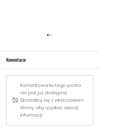
Komentarze
V Gminny Turniej Szachowy o
Egzamin praktyczny
Komentowanie tego posta
Puchar Burmistrza Bełżyc
rowerową
nie jest już dostępne.
Skontaktuj się z właścicielem
strony, aby uzyskać więcej
informacji.