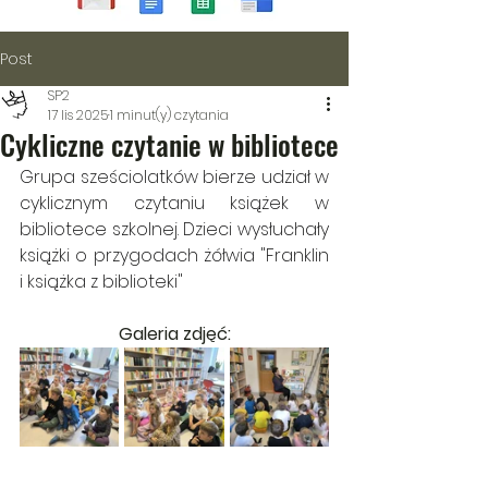
Post
SP2
17 lis 2025
1 minut(y) czytania
Cykliczne czytanie w bibliotece
Grupa sześciolatków bierze udział w 
cyklicznym czytaniu książek w 
bibliotece szkolnej. Dzieci wysłuchały 
książki o przygodach żółwia "Franklin 
i książka z biblioteki"
Galeria zdjęć: