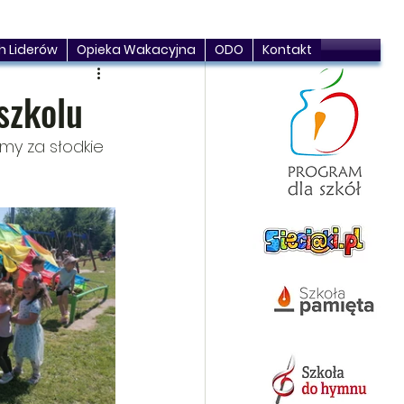
h Liderów
Opieka Wakacyjna
ODO
Kontakt
szkolu
my za słodkie 