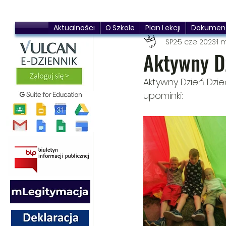
Aktualności
O Szkole
Plan Lekcji
Dokumen
SP2
5 cze 2023
1 
Aktywny D
Aktywny Dzień Dzie
upominki: