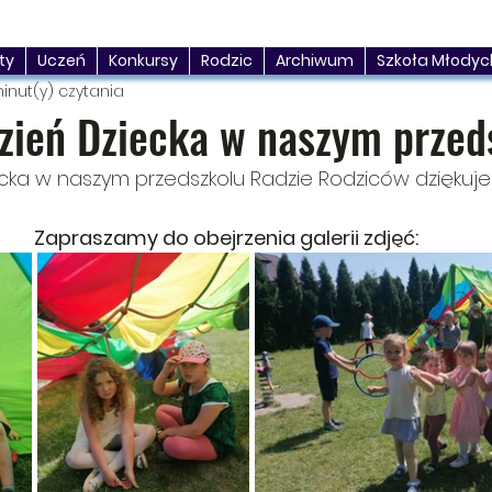
ty
Uczeń
Konkursy
Rodzic
Archiwum
Szkoła Młodyc
minut(y) czytania
zień Dziecka w naszym przed
cka w naszym przedszkolu Radzie Rodziców dziękuje
Zapraszamy do obejrzenia galerii zdjęć: