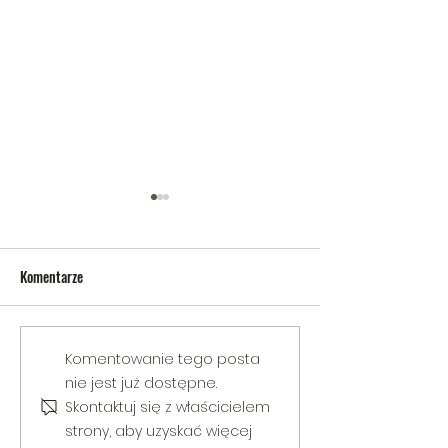
Komentarze
V Gminny Turniej Szachowy o
Egzamin praktyczny
Komentowanie tego posta
Puchar Burmistrza Bełżyc
rowerową
nie jest już dostępne.
Skontaktuj się z właścicielem
strony, aby uzyskać więcej