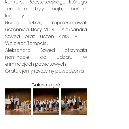
Konkursu Recytatorskiego, którego 
tematem były bajki, baśnie, 
legendy…
Naszą szkołę reprezentowali: 
uczennica klasy VIII B – Aleksandra 
Szwed oraz uczeń klasy VII – 
Wojciech Tompalski.
Aleksandra Szwed otrzymała 
nominację do udziału w 
eliminacjach powiatowych.
Gratulujemy i życzymy powodzenia!
Galeria zdjęć: