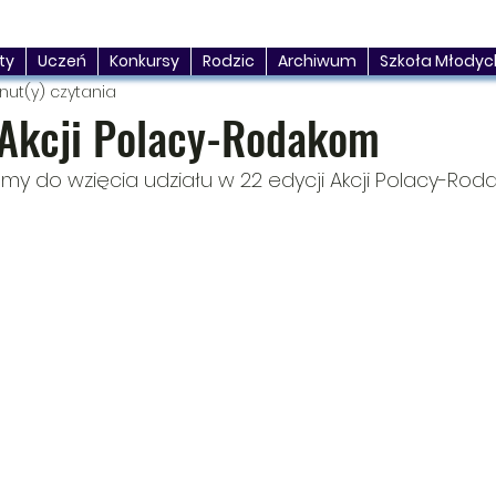
ty
Uczeń
Konkursy
Rodzic
Archiwum
Szkoła Młodyc
inut(y) czytania
 Akcji Polacy-Rodakom
y do wzięcia udziału w 22 edycji Akcji Polacy-Rod