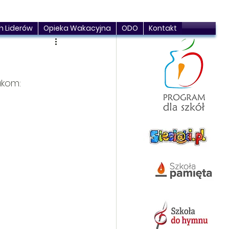
h Liderów
Opieka Wakacyjna
ODO
Kontakt
akom: