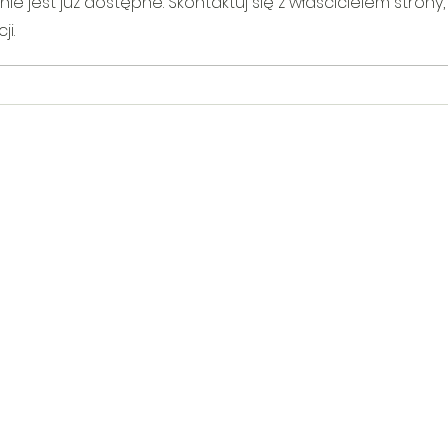
 jest już dostępne. Skontaktuj się z właścicielem strony,
i.
V Gminny Turniej Szachowy o
Egzam
Puchar Burmistrza Bełżyc
rowe