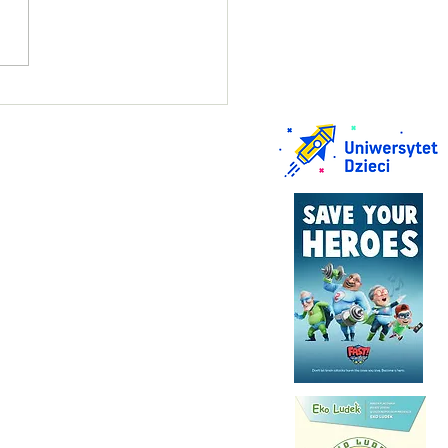
in praktyczny na kartę
rową