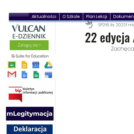
Aktualności
O Szkole
Plan Lekcji
Dokumen
SP2
16 lis 2022
1 m
22 edycja
Zachęcam