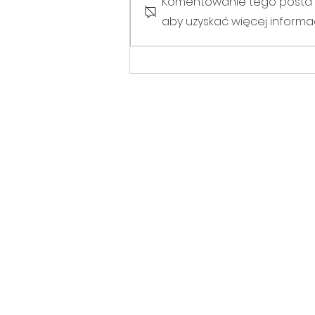
Komentowanie tego posta nie
aby uzyskać więcej informacj
Warsztaty poruszające temat
Hejtu wśród dzieci i młodzieży