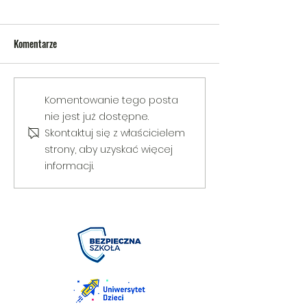
Komentarze
V Gminny Turniej Szachowy o
Egzamin praktyczny
Komentowanie tego posta
Puchar Burmistrza Bełżyc
rowerową
nie jest już dostępne.
Skontaktuj się z właścicielem
strony, aby uzyskać więcej
informacji.