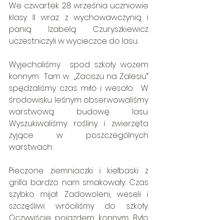
We czwartek 28 września uczniowie 
klasy II wraz z wychowawczynią i 
panią Izabelą Czuryszkiewicz 
uczestniczyli w wycieczce do lasu.
Wyjechaliśmy  spod szkoły wozem 
konnym.  Tam w  „Zaciszu na Zalesiu” 
spędzaliśmy czas miło i wesoło.  W 
środowisku leśnym obserwowaliśmy 
warstwową budowę lasu. 
Wyszukiwaliśmy rośliny i zwierzęta 
żyjące w poszczególnych 
warstwach.
Pieczone ziemniaczki i kiełbaski z 
grilla bardzo nam smakowały. Czas 
szybko mijał. Zadowoleni, weseli i 
szczęśliwi wróciliśmy do szkoły. 
Oczywiście pojazdem konnym. Było 