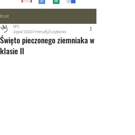
Post
SP2
4 paź 2023
1 minut(y) czytania
Święto pieczonego ziemniaka w
klasie II