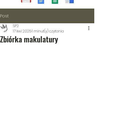
Post
SP2
17 kwi 2025
1 minut(y) czytania
Zbiórka makulatury