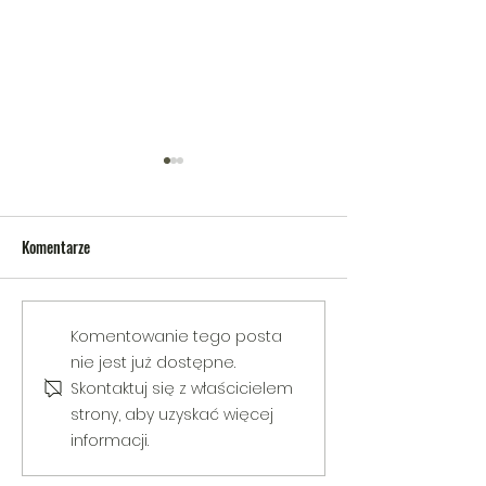
Komentarze
V Gminny Turniej Szachowy o
Egzamin praktyczny
Komentowanie tego posta
Puchar Burmistrza Bełżyc
rowerową
nie jest już dostępne.
Skontaktuj się z właścicielem
strony, aby uzyskać więcej
informacji.