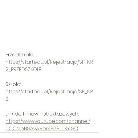
Przedszkole:
https://startedu.pl/Rejestracja/SP_NR
2_PRZEDSZKOLE
Szkoła:
https://startedu.pl/Rejestracja/SP_NR
2
Link do filmów instruktażowych: 
https://www.youtube.com/channel/
UCOMpN8AwkHbr4B68uLXxL8Q