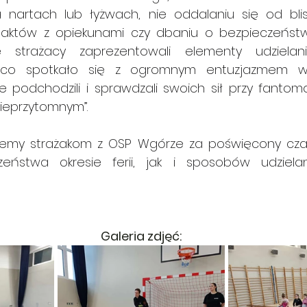
nartach lub łyżwach, nie oddalaniu się od blisk
taktów z opiekunami czy dbaniu o bezpieczeństw
ie strażacy zaprezentowali elementy udziela
 co spotkało się z ogromnym entuzjazmem wś
nie podchodzili i sprawdzali swoich sił przy fantoma
nieprzytomnym”.
jemy strażakom z OSP Wgórze za poświęcony czas i
zeństwa okresie ferii, jak i sposobów udziela
Galeria zdjęć: