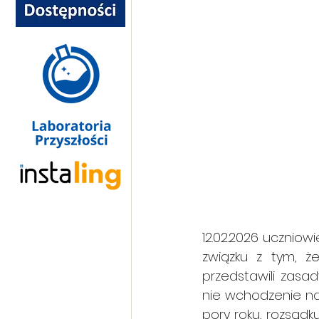
12.02.2026 uczniowi
związku z tym, że
przedstawili zasa
nie wchodzenie na
pory roku, rozsąd