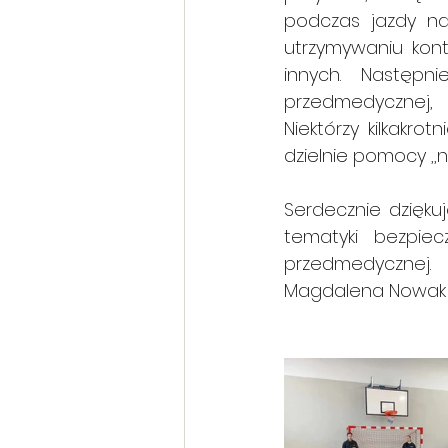
podczas jazdy na 
utrzymywaniu kon
innych. Następn
przedmedycznej,
Niektórzy kilkakrot
dzielnie pomocy ,,
Serdecznie dzięku
tematyki bezpiec
przedmedycznej.
Magdalena Nowak