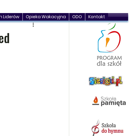
h Liderów
Opieka Wakacyjna
ODO
Kontakt
ed