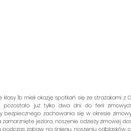
e klasy 1b mieli okazję spotkań się ze strażakami z 
 pozostało już tylko dwa dni do ferii zimowych
dy bezpiecznego zachowania się w okresie zimowym
 zamarznięte jeziora, noszenie odzieży zimowej do
ku podczas zabaw na śniegu, noszeniu odblasków cz