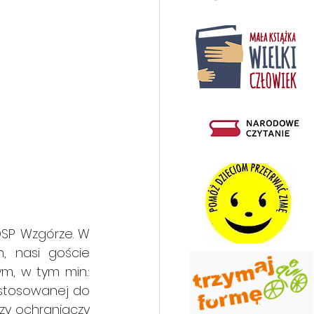
OSP Wzgórze. W 
, nasi goście 
, w tym min.: 
stosowanej do 
y ochraniaczy 