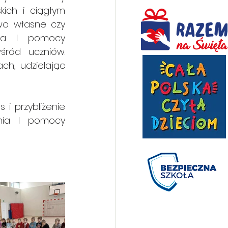
ich i ciągłym 
o własne czy 
nia I pomocy 
ród uczniów. 
ch, udzielając 
 przybliżenie 
nia I pomocy 