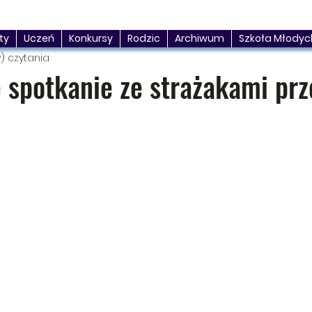
ty
Uczeń
Konkursy
Rodzic
Archiwum
Szkoła Młodyc
y) czytania
 spotkanie ze strażakami prz