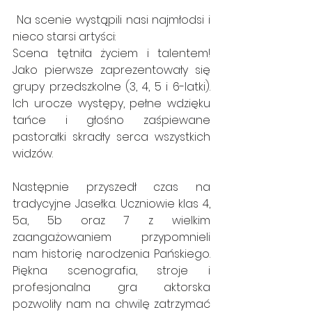
 Na scenie wystąpili nasi najmłodsi i 
nieco starsi artyści:
Scena tętniła życiem i talentem! 
Jako pierwsze zaprezentowały się 
grupy przedszkolne (3, 4, 5 i 6-latki). 
Ich urocze występy, pełne wdzięku 
tańce i głośno zaśpiewane 
pastorałki skradły serca wszystkich 
widzów.
Następnie przyszedł czas na 
tradycyjne Jasełka. Uczniowie klas 4, 
5a, 5b oraz 7 z wielkim 
zaangażowaniem przypomnieli 
nam historię narodzenia Pańskiego. 
Piękna scenografia, stroje i 
profesjonalna gra aktorska 
pozwoliły nam na chwilę zatrzymać 