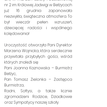
nr 2 im. Królowej Jadwigi w Bełżycach 
już 16 grudnia zapanowała 
niezwykła, świąteczna atmosfera. To 
był wieczór pełen wzruszeń, 
dziecięcej radości i wspólnego 
kolędowania!
Uroczystość otworzyła Pani Dyrektor 
Marzena Wojnicka, która serdecznie 
przywitała przybyłych gości, wśród 
których znaleźli się:
Pani Joanna Kaznowska – Burmistrz 
Bełżyc,
Pan Tomasz Zielonka – Zastępca 
Burmistrza,
Radni, Sołtysi, a także licznie 
zgromadzeni Rodzice, Dziadkowie 
oraz Sympatycy naszej szkoły.