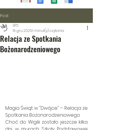
Post
SP2
19 gru 2025
1 minut(y) czytania
Relacja ze Spotkania
Bożonarodzeniowego
Magia Świąt w "Dwójce" – Relacja ze 
Spotkania Bożonarodzeniowego
Choć do Wigilii zostało jeszcze kilka 
dni, w murach Szkoły Podstawowej 