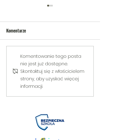
Komentarze
V Gminny Turniej Szachowy o
Egzamin praktyczny
Komentowanie tego posta
Puchar Burmistrza Bełżyc
rowerową
nie jest już dostępne.
Skontaktuj się z właścicielem
strony, aby uzyskać więcej
informacji.