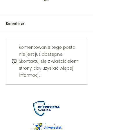
Komentarze
V Gminny Turniej Szachowy o
Egzamin praktyczny
Komentowanie tego posta
Puchar Burmistrza Bełżyc
rowerową
nie jest już dostępne.
Skontaktuj się z właścicielem
strony, aby uzyskać więcej
informacji.