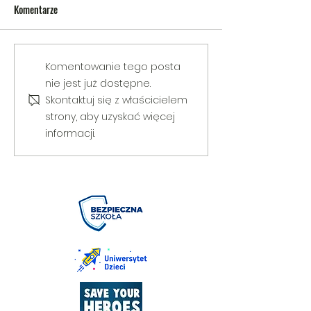
Komentarze
V Gminny Turniej Szachowy o
Egzamin praktyczny
Komentowanie tego posta
Puchar Burmistrza Bełżyc
rowerową
nie jest już dostępne.
Skontaktuj się z właścicielem
strony, aby uzyskać więcej
informacji.