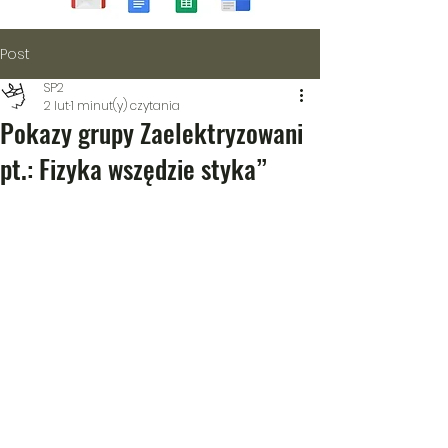
Post
SP2
2 lut
1 minut(y) czytania
Pokazy grupy Zaelektryzowani
pt.: Fizyka wszędzie styka”