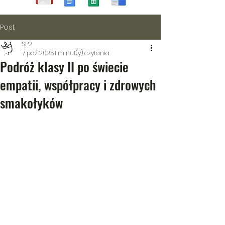
Post
SP2
7 paź 2025
1 minut(y) czytania
Podróż klasy II po świecie
empatii, współpracy i zdrowych
smakołyków