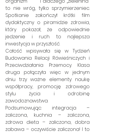
organizm       i dlaczego „zielenina” 
to nie wróg, tylko sprzymierzeniec. 
Spotkanie zakończył krótki film 
dydaktyczny o piramidzie zdrowia, 
który pokazał, że odpowiednie 
jedzenie i ruch to najlepsza 
inwestycja w przyszłość.
Całość wpisywała się w Tydzień 
Budowania Relacji Rówieśniczych i 
Przeciwdziałania Przemocy. Klasa 
druga połączyła więc w jednym 
dniu trzy ważne elementy: naukę 
współpracy, promocję zdrowego 
stylu życia i odrobinę 
zawodoznawstwa.
Podsumowując: integracja – 
zaliczona, kuchnia – zaliczona, 
zdrowa dieta – zaliczona, dobra 
zabawa – oczywiście zaliczona! I to 