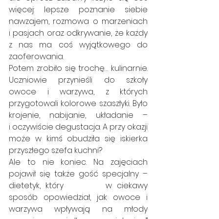
więcej: lepsze poznanie siebie 
nawzajem, rozmowa o marzeniach         
i pasjach oraz odkrywanie, że każdy 
z nas ma coś wyjątkowego do 
zaoferowania.
Potem zrobiło się trochę… kulinarnie. 
Uczniowie przynieśli do szkoły 
owoce i warzywa, z których 
przygotowali kolorowe szaszłyki. Było 
krojenie, nabijanie, układanie –                  
i oczywiście degustacja. A przy okazji 
może w kimś obudziła się iskierka 
przyszłego szefa kuchni?
Ale to nie koniec. Na zajęciach 
pojawił się także gość specjalny – 
dietetyk, który         w ciekawy 
sposób opowiedział, jak owoce i 
warzywa wpływają na młody 