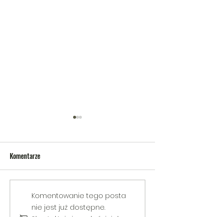
Komentarze
V Gminny Turniej Szachowy o
Egzamin praktyczny
Komentowanie tego posta
Puchar Burmistrza Bełżyc
rowerową
nie jest już dostępne.