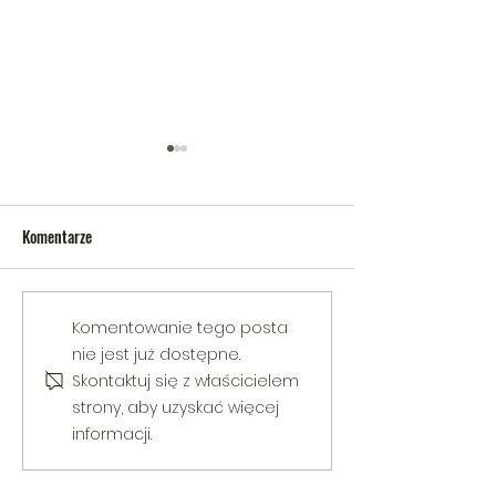
Komentarze
V Gminny Turniej Szachowy o
Egzamin praktyczny
Komentowanie tego posta
Puchar Burmistrza Bełżyc
rowerową
nie jest już dostępne.
Skontaktuj się z właścicielem
strony, aby uzyskać więcej
informacji.