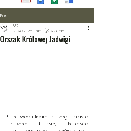
Post
SP2
12 cze 2025
1 minut(y) czytania
Orszak Królowej Jadwigi
6 czerwca ulicami naszego miasta 
przeszedł barwny korowód 
prowadzony przez uczniów naszej 