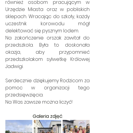
również osobom pracującym w 
Urzędzie Miasta oraz w pobliskich 
sklepach. Wracając do szkoły, każdy 
uczestnik korowodu mógł 
delektować się pysznym lodem.
Na zakończenie orszak zawitał do 
przedszkola. Była to doskonała 
okazja, aby przypomnieć 
przedszkolakom sylwetkę Królowej 
Jadwigi.
Serdecznie dziękujemy Rodzicom za 
pomoc w organizacji tego 
przedsięwzięcia.
Na Was zawsze można liczyć!
Galeria zdjęć
: