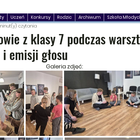
ty
Uczeń
Konkursy
Rodzic
Archiwum
Szkoła Młodyc
minut(y) czytania
owie z klasy 7 podczas warsz
 i emisji głosu
Galeria zdjęć: