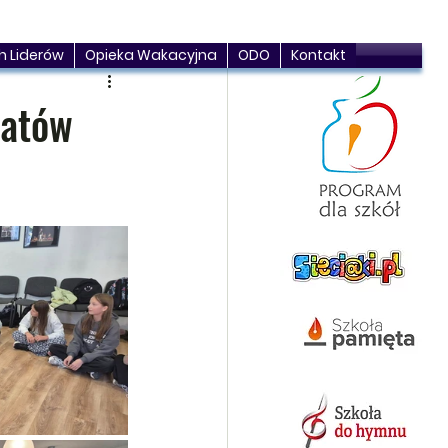
h Liderów
Opieka Wakacyjna
ODO
Kontakt
tatów