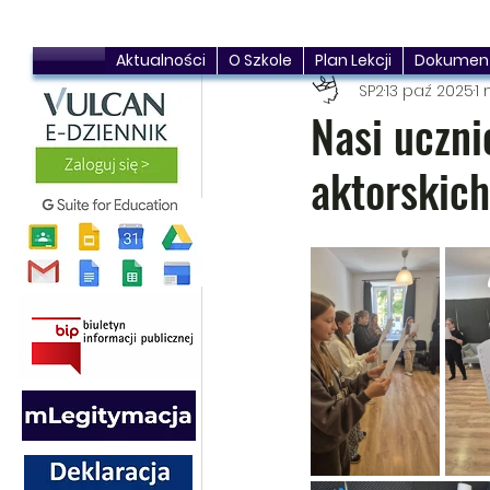
Aktualności
O Szkole
Plan Lekcji
Dokumen
SP2
13 paź 2025
1 
Nasi uczni
aktorskich