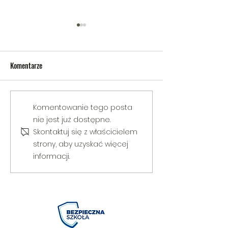
Komentarze
V Gminny Turniej Szachowy o
Egzamin praktyczny
Komentowanie tego posta
Puchar Burmistrza Bełżyc
rowerową
nie jest już dostępne.
Skontaktuj się z właścicielem
strony, aby uzyskać więcej
informacji.