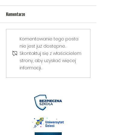
Komentarze
V Gminny Turniej Szachowy o
Egzamin praktyczny
Komentowanie tego posta
Puchar Burmistrza Bełżyc
rowerową
nie jest już dostępne.
Skontaktuj się z właścicielem
strony, aby uzyskać więcej
informacji.