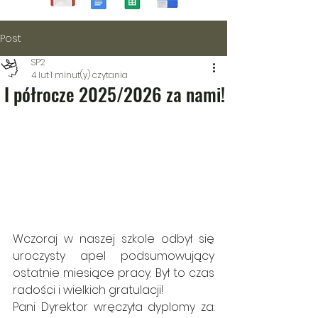
Post
SP2
4 lut
1 minut(y) czytania
I półrocze 2025/2026 za nami!
Wczoraj w naszej szkole odbył się 
uroczysty apel podsumowujący 
ostatnie miesiące pracy. Był to czas 
radości i wielkich gratulacji!
Pani Dyrektor wręczyła dyplomy za: 