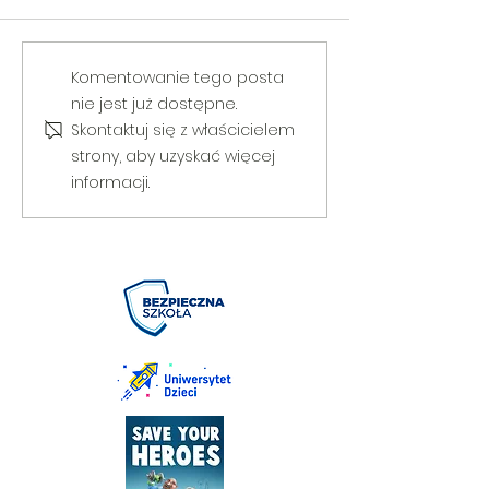
V Gminny Turniej Szachowy o
Egzamin praktyczny
Komentowanie tego posta
Puchar Burmistrza Bełżyc
rowerową
nie jest już dostępne.
Skontaktuj się z właścicielem
strony, aby uzyskać więcej
informacji.