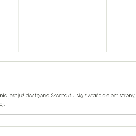
 jest już dostępne. Skontaktuj się z właścicielem strony,
i.
V Gminny Turniej Szachowy o
Warsz
Puchar Burmistrza Bełżyc
piąty
Oddz