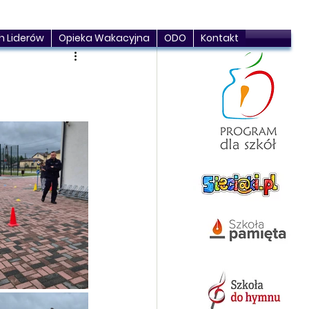
h Liderów
Opieka Wakacyjna
ODO
Kontakt