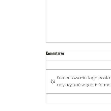
Komentarze
Komentowanie tego posta nie
aby uzyskać więcej informacj
Warsztaty poruszające temat
Hejtu wśród dzieci i młodzieży