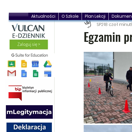
Aktualności
O Szkole
Plan Lekcji
Dokumen
SP2
18 cze
1 minut
Egzamin p