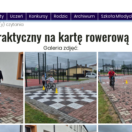
ty
Uczeń
Konkursy
Rodzic
Archiwum
Szkoła Młodyc
(y) czytania
raktyczny na kartę rowerową
Galeria zdjęć: