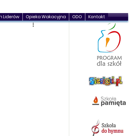
h Liderów
Opieka Wakacyjna
ODO
Kontakt