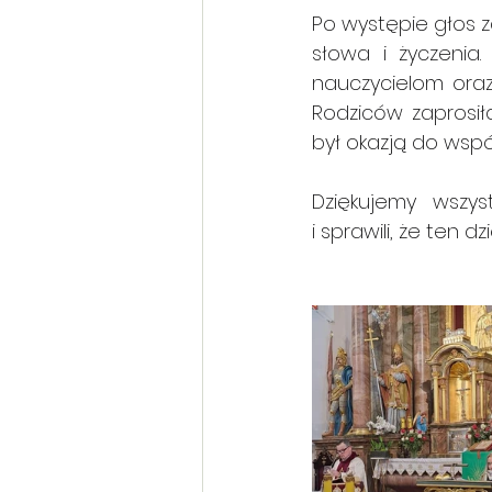
Po występie głos za
słowa i życzenia.
nauczycielom ora
Rodziców zaprosiła
był okazją do wsp
Dziękujemy wszystkim
i sprawili, że ten 