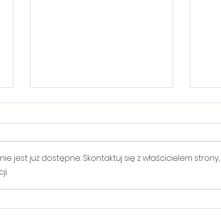
 jest już dostępne. Skontaktuj się z właścicielem strony,
i.
V Gminny Turniej Szachowy o
Egzam
Puchar Burmistrza Bełżyc
rowe