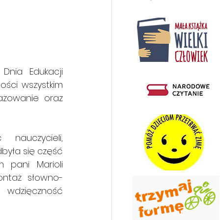
nia Edukacji 
ści wszystkim 
ażowanie oraz 
nauczycieli, 
była się część 
 pani Marioli 
montaż słowno-
wdzięczność 