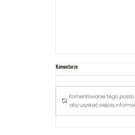
Komentarze
Komentowanie tego posta nie
aby uzyskać więcej informacj
Warsztaty poruszające temat
Hejtu wśród dzieci i młodzieży