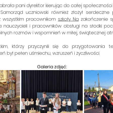
brała pani dyrektor kierując do całej społeczności s
 Samorząd uczniowski również złożył serdeczne 
z wszystkim pracownikom 
szkoły.
 Na
 zakończenie s
 nauczycieli i pracowników obsługi na słodki pocz
ólnych rozmów i wspomnień w miłej, świątecznej at
, którzy przyczynili się do przygotowania tej uroczystoś
dzień był pełen uśmiechu, wzruszeń i życzliwości.
Galeria zdjęć: