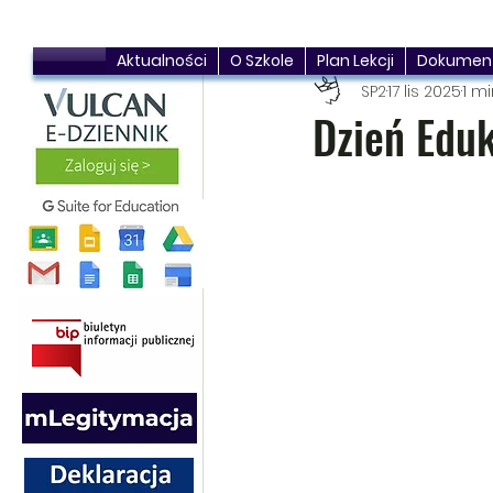
Aktualności
O Szkole
Plan Lekcji
Dokumen
SP2
17 lis 2025
1 mi
Dzień Edu