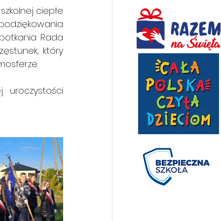
zkolnej ciepłe 
podziękowania 
potkania Rada 
ęstunek, który 
mosferze.
ci               