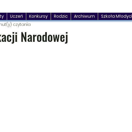
ty
Uczeń
Konkursy
Rodzic
Archiwum
Szkoła Młodyc
nut(y) czytania
kacji Narodowej