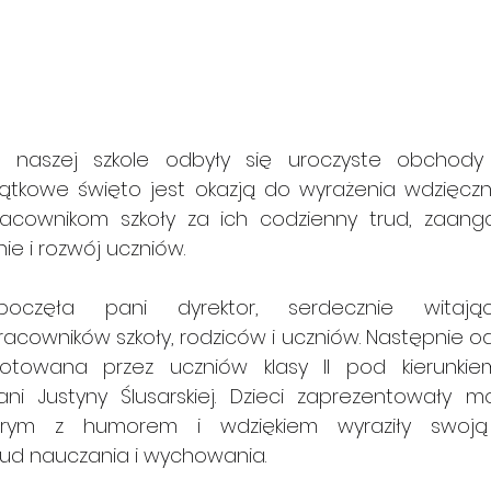
w naszej szkole odbyły się uroczyste obchody D
ątkowe święto jest okazją do wyrażenia wdzięczno
racownikom szkoły za ich codzienny trud, zaang
e i rozwój uczniów.
poczęła pani dyrektor, serdecznie witając 
cowników szkoły, rodziców i uczniów. Następnie od
gotowana przez uczniów klasy II pod kierunkiem
ani Justyny Ślusarskiej. Dzieci zaprezentowały 
rym z humorem i wdziękiem wyraziły swoją 
rud nauczania i wychowania.